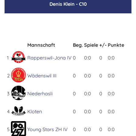
Denis Klein - C10
Mannschaft
Beg.
Spiele
+/-
Punkte
1
Rapperswil-Jona IV
0
0:0
0
0:0
2
Wädenswil III
0
0:0
0
0:0
3
Niederhasli
0
0:0
0
0:0
4
Kloten
0
0:0
0
0:0
5
Young Stars ZH IV
0
0:0
0
0:0