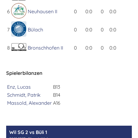
6
Neuhausen II
0
0:0
0
0:0
7
Bülach
0
0:0
0
0:0
8
Bronschhofen II
0
0:0
0
0:0
Spielerbilanzen
Enz, Lucas
B13
Schmidt, Patrik
B14
Massold, Alexander
A16
Wil SG 2 vs Büli 1