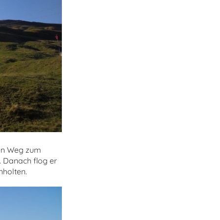
ten Weg zum
. Danach flog er
nholten.