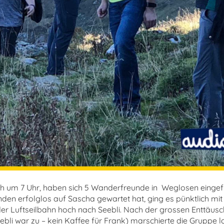
ich um 7 Uhr, haben sich 5 Wanderfreunde in Weglosen eing
nden erfolglos auf Sascha gewartet hat, ging es pünktlich mit
er Luftseilbahn hoch nach Seebli. Nach der grossen Enttäus
ebli war zu – kein Kaffee für Frank) marschierte die Gruppe l