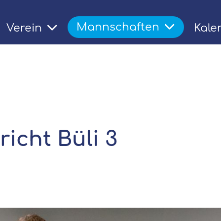
Mannschaften
Verein
Kale
t
icht Büli 3