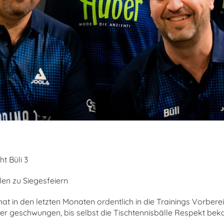
t Büli 3
en zu Siegesfeiern
at in den letzten Monaten ordentlich in die Trainings Vorbereit
er geschwungen, bis selbst die Tischtennisbälle Respekt be
)